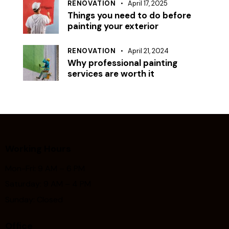
RENOVATION
April 17, 2025
Things you need to do before
painting your exterior
RENOVATION
April 21, 2024
Why professional painting
services are worth it
Working Hours
Mon-Fri: 9 AM – 6 PM
Saturday: 9 AM – 4 PM
Sunday: Closed
Office