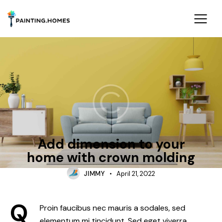
INTERIOR
Add dimension to your
home with crown molding
JIMMY
April 21, 2022
Q
Proin faucibus nec mauris a sodales, sed
elementum mi tincidunt. Sed eget viverra