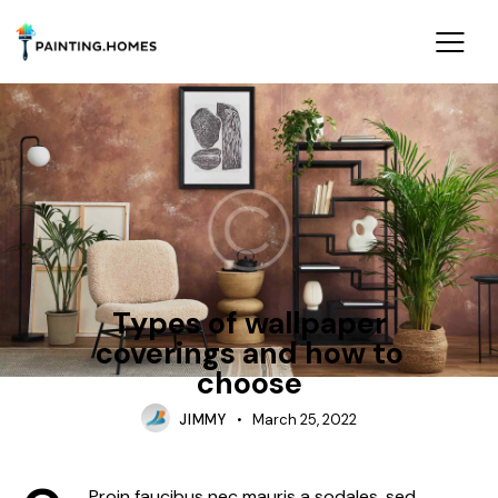
TRENDS
Types of wallpaper
coverings and how to
choose
JIMMY
March 25, 2022
Proin faucibus nec mauris a sodales, sed