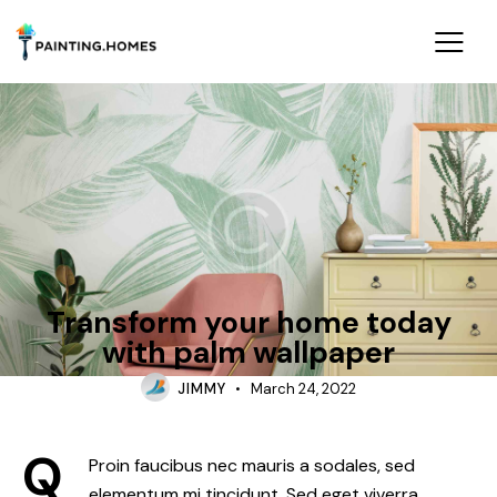
TRENDS
Transform your home today
with palm wallpaper
JIMMY
March 24, 2022
Q
Proin faucibus nec mauris a sodales, sed
elementum mi tincidunt. Sed eget viverra