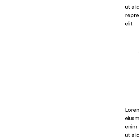
ut al
repre
elit.
Lorem
eiusm
enim 
ut al