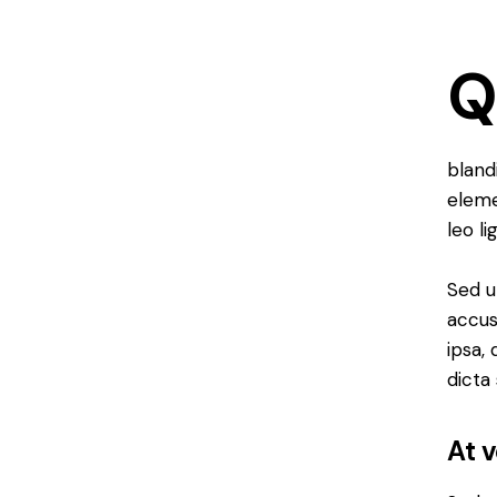
bland
eleme
leo li
Sed u
accus
ipsa,
dicta
At 