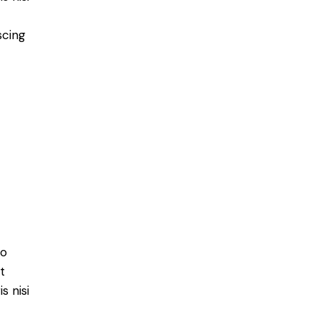
scing
do
t
s nisi