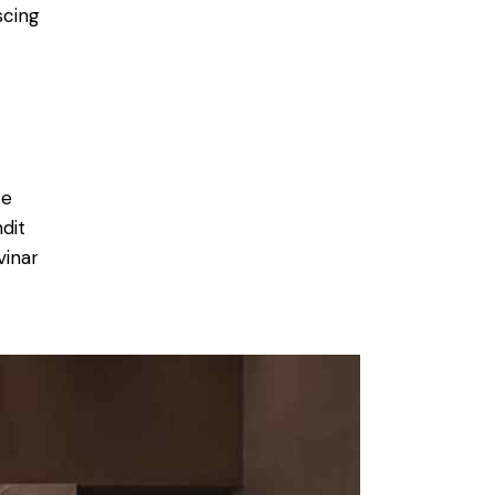
scing
e
ce
ndit
vinar