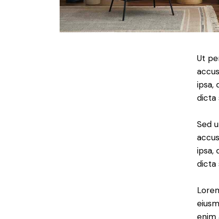
Ut pe
accus
ipsa,
dicta
Sed u
accus
ipsa,
dicta
Lorem
eiusm
enim 