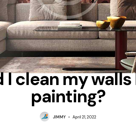
INTERIOR
 I clean my walls
painting?
JIMMY
April 21, 2022