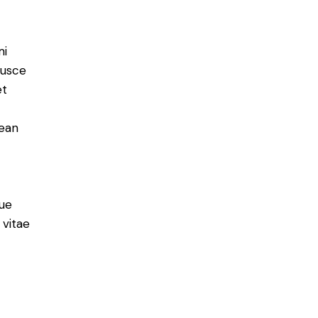
mi
Fusce
et
nean
ue
 vitae