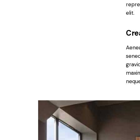
repre
elit.
Cre
Aenea
senec
gravid
maxim
neque