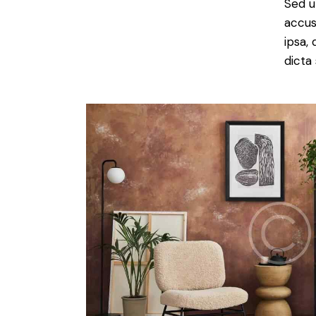
Sed u
accus
ipsa,
dicta 