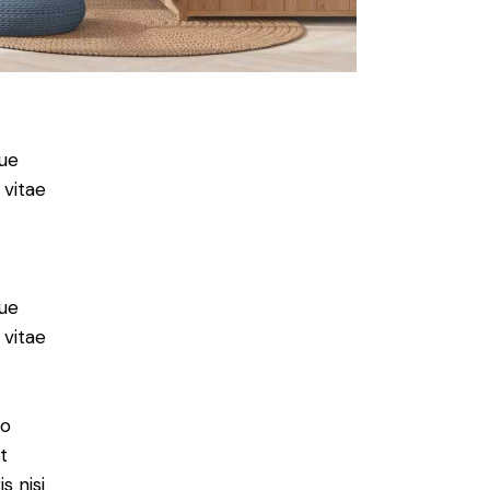
ue
 vitae
ue
 vitae
do
t
s nisi