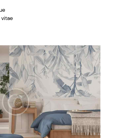
ue
 vitae