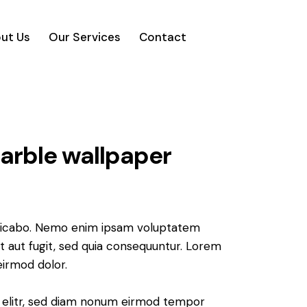
ut Us
Our Services
Contact
arble wallpaper
plicabo. Nemo enim ipsam voluptatem
it aut fugit, sed quia consequuntur. Lorem
irmod dolor.
, elitr, sed diam nonum eirmod tempor