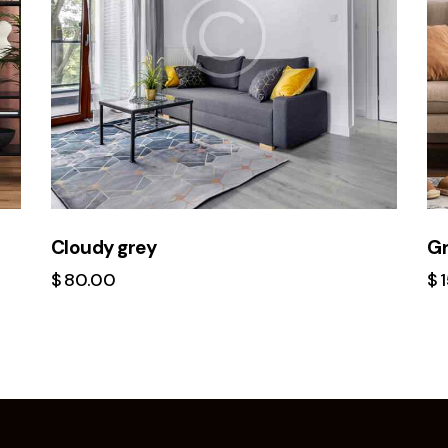
Cloudy grey
Gr
$
80.00
$