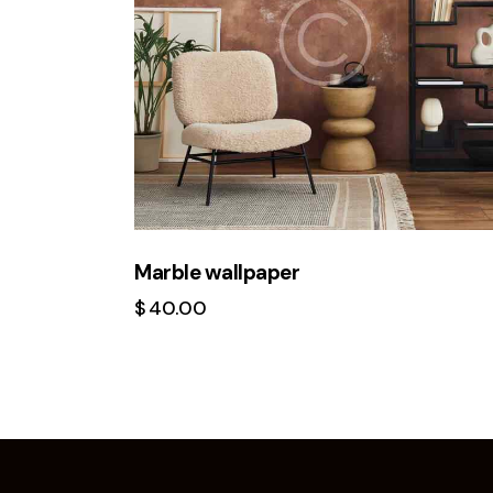
Marble wallpaper
$
40.00