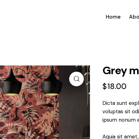
Home
Abo
Grey m
$
18.00
Dicta sunt ex
voluptas sit od
ipsum nonum e
Aquia sit amet