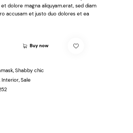
e et dolore magna aliquyam.erat, sed diam
ero accusam et justo duo dolores et ea
Buy now
amask
,
Shabby chic
,
Interior
,
Sale
252