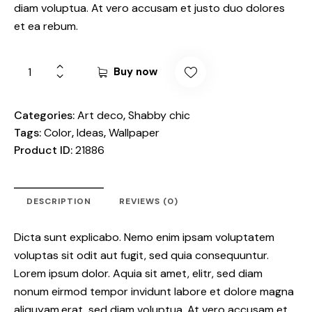
diam voluptua. At vero accusam et justo duo dolores
et ea rebum.
Buy now
Categories:
Art deco
,
Shabby chic
Tags:
Color
,
Ideas
,
Wallpaper
Product ID:
21886
DESCRIPTION
REVIEWS (0)
Dicta sunt explicabo. Nemo enim ipsam voluptatem
voluptas sit odit aut fugit, sed quia consequuntur.
Lorem ipsum dolor. Aquia sit amet, elitr, sed diam
nonum eirmod tempor invidunt labore et dolore magna
aliquyam.erat, sed diam voluptua. At vero accusam et