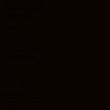
Mon-Fri: 9 AM – 6 PM
Saturday: 9 AM – 4 PM
Sunday: Closed
Office
Painting.Homes
405 Hwy 30
Columbiana, AL 35051
+1
205 966 0813
Links
Home
Privacy Policy
Cookie Policy
Terms & Conditions
Contact