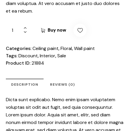
diam voluptua. At vero accusam et justo duo dolores
et ea rebum.
Buy now
Categories:
Ceiling paint
,
Floral
,
Wall paint
Tags:
Discount
,
Interior
,
Sale
Product ID:
21884
DESCRIPTION
REVIEWS (0)
Dicta sunt explicabo. Nemo enim ipsam voluptatem
voluptas sit odit aut fugit, sed quia consequuntur.
Lorem ipsum dolor. Aquia sit amet, elitr, sed diam
nonum eirmod tempor invidunt labore et dolore magna
aliquyam.erat, sed diam voluptua. At vero accusam et