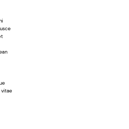
mi
Fusce
et
nean
ue
 vitae