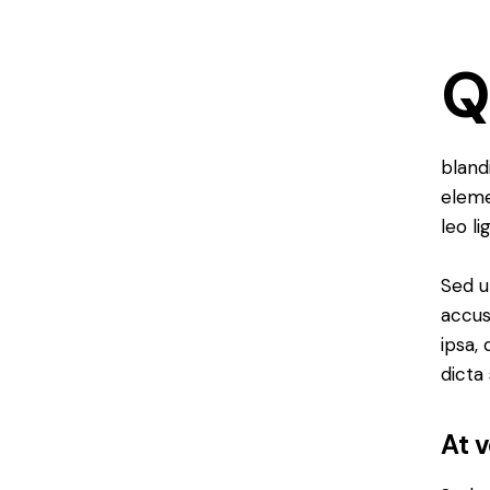
bland
eleme
leo li
Sed u
accus
ipsa,
dicta
At 