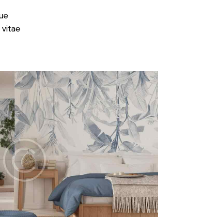
ue
 vitae