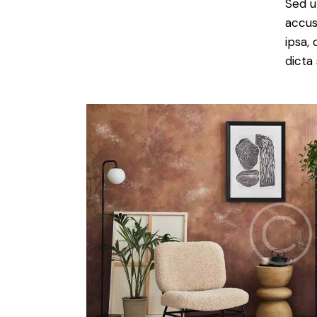
Sed u
accus
ipsa,
dicta 