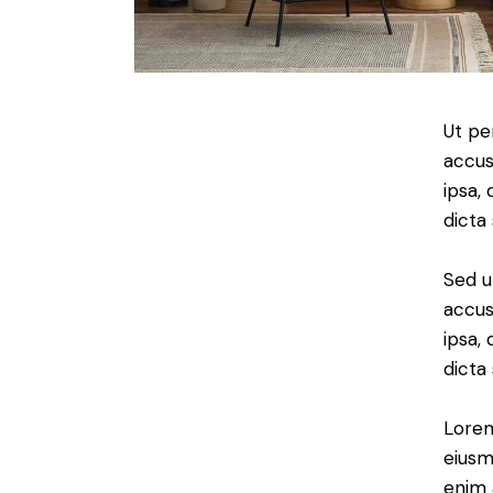
Ut pe
accus
ipsa,
dicta
Sed u
accus
ipsa,
dicta
Lorem
eiusm
enim 