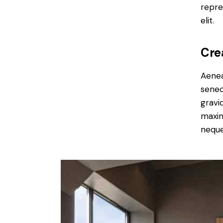
repre
elit.
Cre
Aenea
senec
gravid
maxim
neque