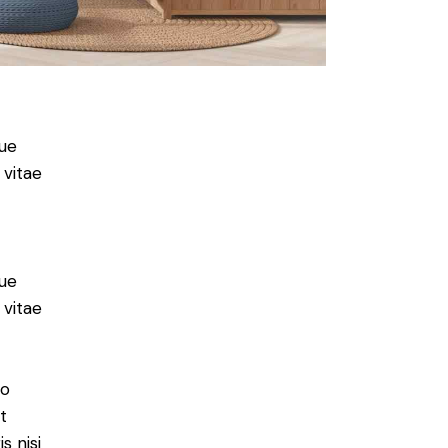
ue
 vitae
ue
 vitae
do
t
s nisi