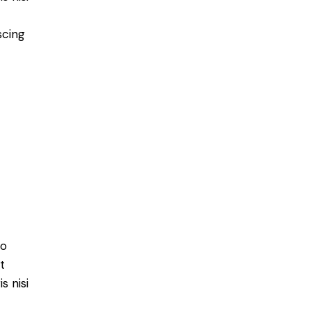
scing
do
t
s nisi