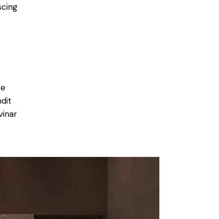
scing
e
ce
ndit
vinar