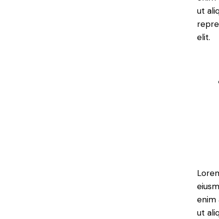
ut al
repre
elit.
Lorem
eiusm
enim 
ut al