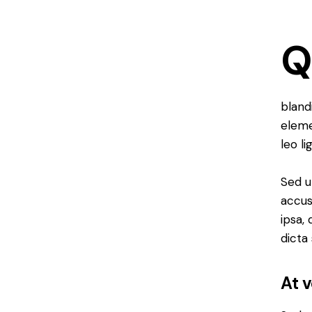
bland
eleme
leo li
Sed u
accus
ipsa,
dicta
At 