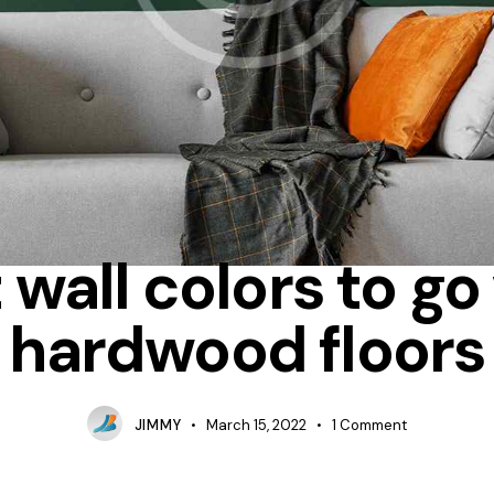
IDEAS
 wall colors to go
hardwood floors
JIMMY
March 15, 2022
1
Comment