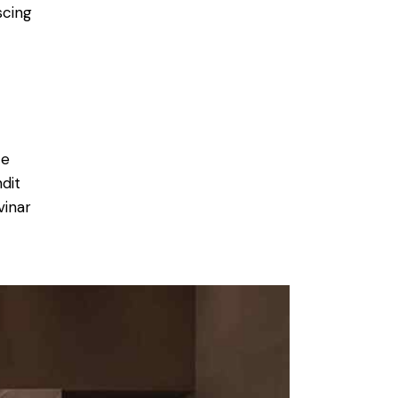
scing
e
ce
ndit
vinar