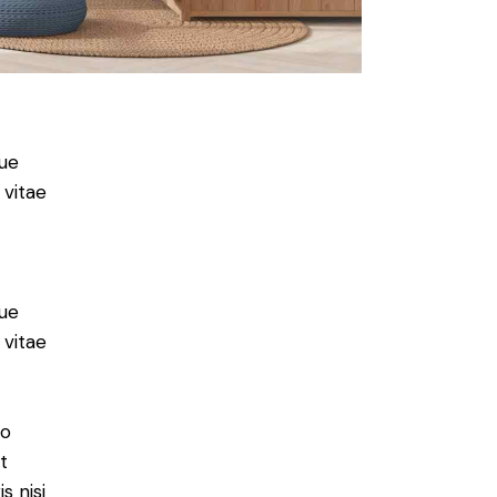
ue
 vitae
ue
 vitae
do
t
s nisi