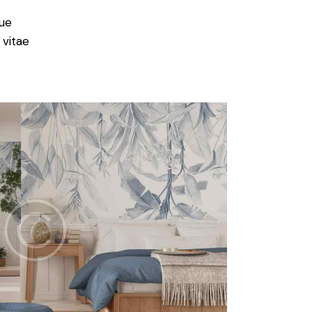
ue
 vitae