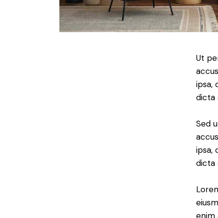
Ut pe
accus
ipsa,
dicta
Sed u
accus
ipsa,
dicta
Lorem
eiusm
enim 