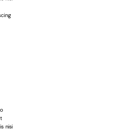
scing
do
t
s nisi