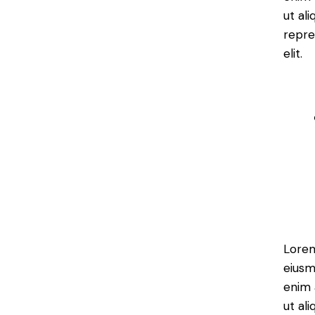
ut al
repre
elit.
Lorem
eiusm
enim 
ut al