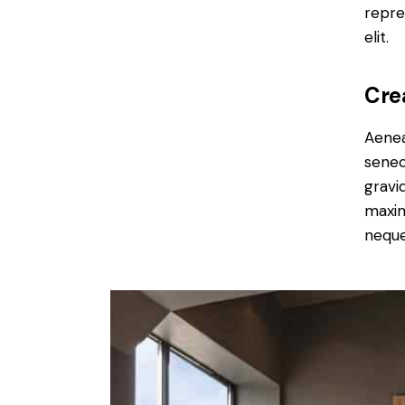
repre
elit.
Cre
Aenea
senec
gravid
maxim
neque