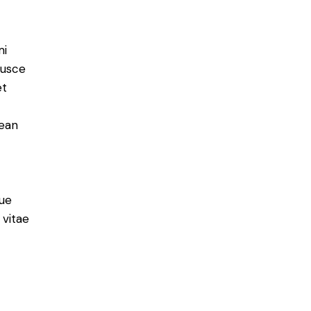
mi
Fusce
et
nean
ue
 vitae