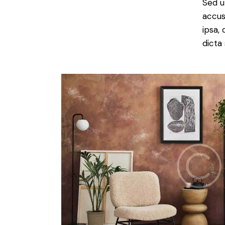
Sed u
accus
ipsa,
dicta 