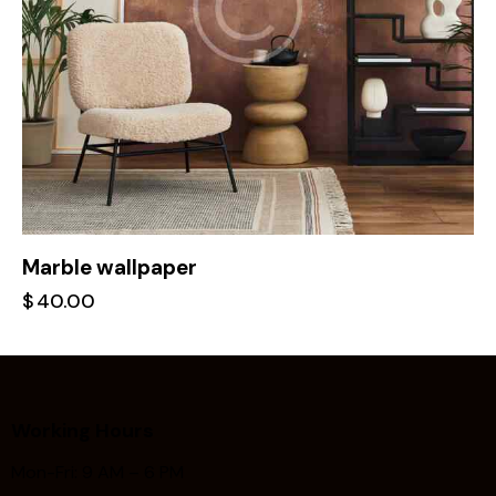
Marble wallpaper
$
40.00
Working Hours
Mon-Fri: 9 AM – 6 PM