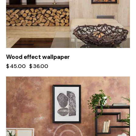
Wood effect wallpaper
$
45.00
$
36.00