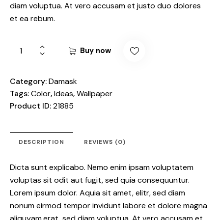
diam voluptua. At vero accusam et justo duo dolores
et ea rebum.
Buy now
Category:
Damask
Tags:
Color
,
Ideas
,
Wallpaper
Product ID:
21885
DESCRIPTION
REVIEWS (0)
Dicta sunt explicabo. Nemo enim ipsam voluptatem
voluptas sit odit aut fugit, sed quia consequuntur.
Lorem ipsum dolor. Aquia sit amet, elitr, sed diam
nonum eirmod tempor invidunt labore et dolore magna
aliquyam.erat, sed diam voluptua. At vero accusam et