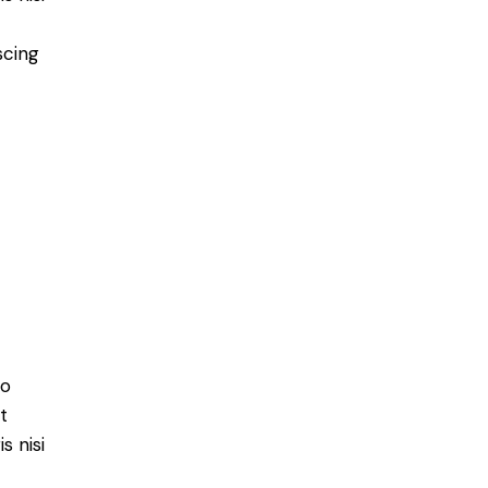
scing
do
t
s nisi