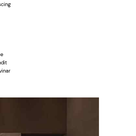
scing
e
ce
ndit
vinar