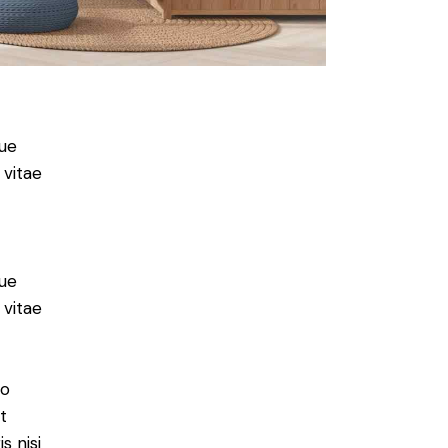
ue
 vitae
ue
 vitae
do
t
s nisi