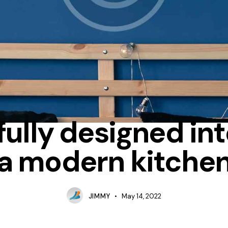
TIPS
ully designed int
a modern kitche
JIMMY
May 14, 2022