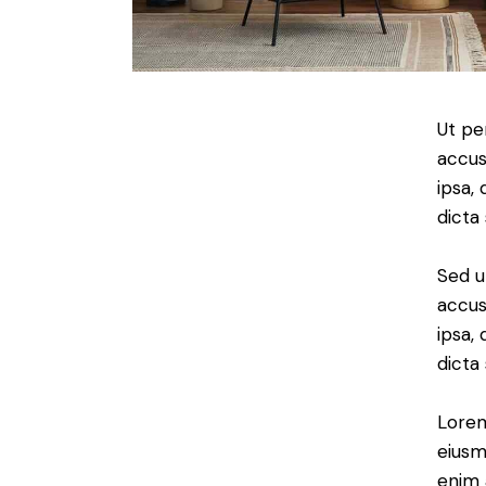
Ut pe
accus
ipsa,
dicta
Sed u
accus
ipsa,
dicta
Lorem
eiusm
enim 