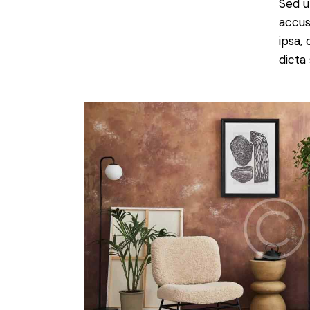
Sed u
accus
ipsa,
dicta 