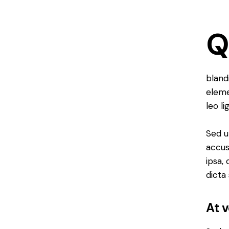
bland
eleme
leo li
Sed u
accus
ipsa,
dicta
At 