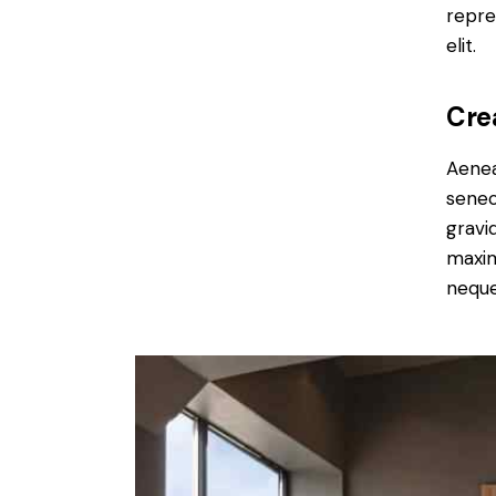
repre
elit.
Cre
Aenea
senec
gravid
maxim
neque