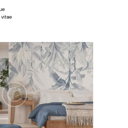
ue
 vitae