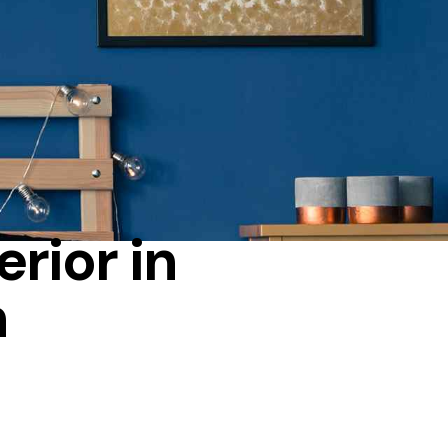
erior in
n