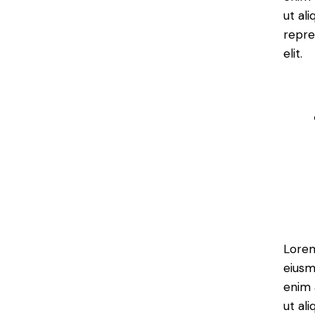
ut al
repre
elit.
Lorem
eiusm
enim 
ut al