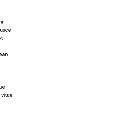
mi
Fusce
et
nean
ue
 vitae