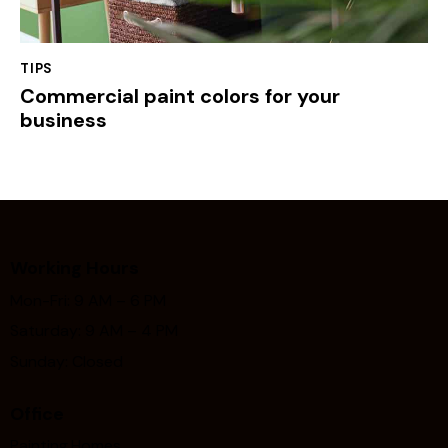
TIPS
Commercial paint colors for your
business
Working Hours
Mon-Fri: 9 AM – 6 PM
Saturday: 9 AM – 4 PM
Sunday: Closed
Office
Painting.Homes