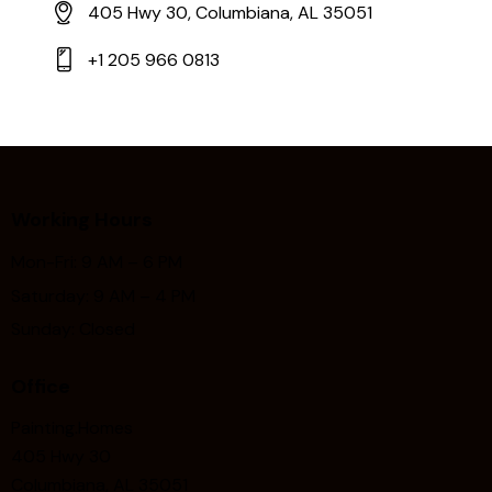
405 Hwy 30, Columbiana, AL 35051
+1 205 966 0813
Working Hours
Mon-Fri: 9 AM – 6 PM
Saturday: 9 AM – 4 PM
Sunday: Closed
Office
Painting.Homes
405 Hwy 30
Columbiana, AL 35051