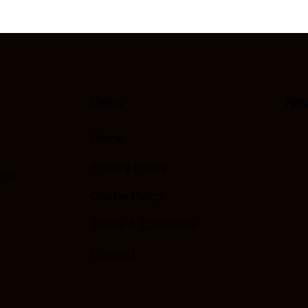
Links
New
Home
Privacy Policy
051
Cookie Policy
Terms & Conditions
Contact