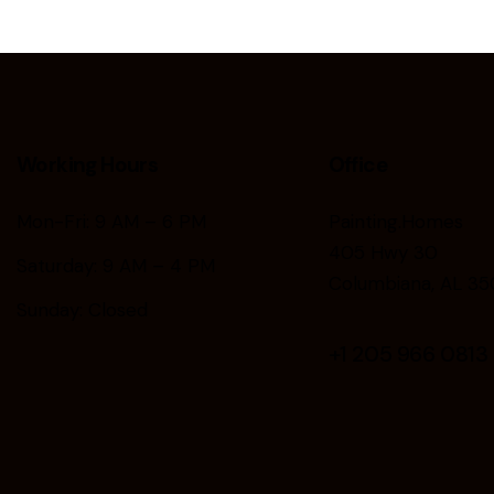
Working Hours
Office
Mon-Fri: 9 AM – 6 PM
Painting.Homes
405 Hwy 30
Saturday: 9 AM – 4 PM
Columbiana, AL 35
Sunday: Closed
+1
205 966 0813