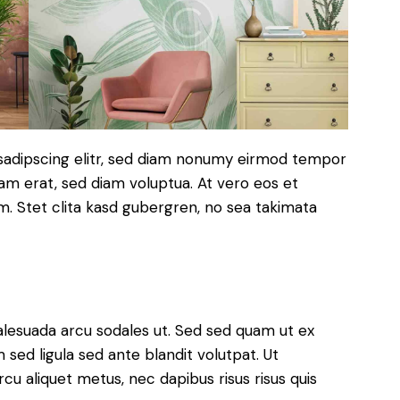
sadipscing elitr, sed diam nonumy eirmod tempor
yam erat, sed diam voluptua. At vero eos et
. Stet clita kasd gubergren, no sea takimata
alesuada arcu sodales ut. Sed sed quam ut ex
ed ligula sed ante blandit volutpat. Ut
rcu aliquet metus, nec dapibus risus risus quis