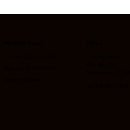
Working Hours
Office
Mon-Fri: 9 AM – 6 PM
Painting.Homes
405 Hwy 30
Saturday: 9 AM – 4 PM
Columbiana, AL 35
Sunday: Closed
+1
205 966 0813