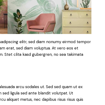
sadipscing elitr, sed diam nonumy eirmod tempor
yam erat, sed diam voluptua. At vero eos et
. Stet clita kasd gubergren, no sea takimata
alesuada arcu sodales ut. Sed sed quam ut ex
ed ligula sed ante blandit volutpat. Ut
rcu aliquet metus, nec dapibus risus risus quis