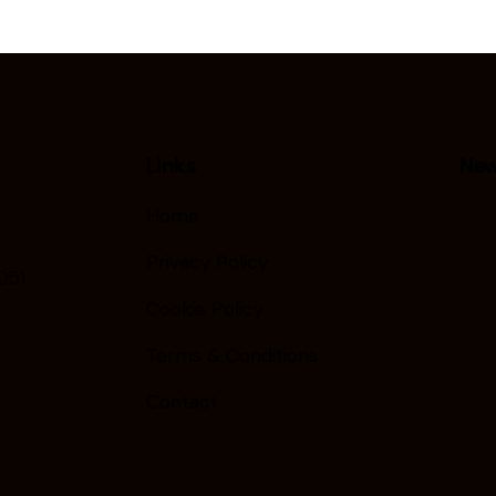
Links
New
Home
Privacy Policy
051
Cookie Policy
Terms & Conditions
Contact