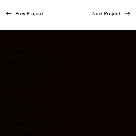
Prev Project
Next Project
Working Hours
Mon-Fri: 9 AM – 6 PM
Saturday: 9 AM – 4 PM
Sunday: Closed
Office
Painting.Homes
405 Hwy 30
Columbiana, AL 35051
+1
205 966 0813