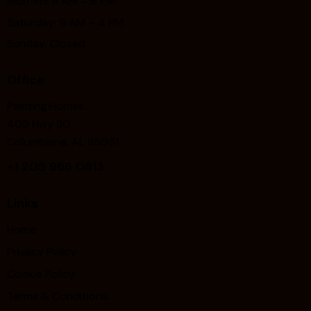
Mon-Fri: 9 AM – 6 PM
Saturday: 9 AM – 4 PM
Sunday: Closed
Office
Painting.Homes
405 Hwy 30
Columbiana, AL 35051
+1
205 966 0813
Links
Home
Privacy Policy
Cookie Policy
Terms & Conditions